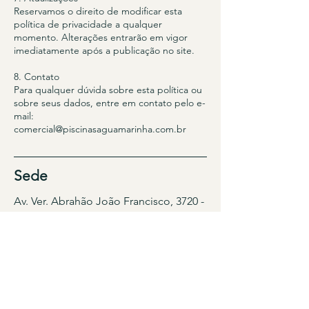
Reservamos o direito de modificar esta
política de privacidade a qualquer
momento. Alterações entrarão em vigor
imediatamente após a publicação no site.
8. Contato
Para qualquer dúvida sobre esta política ou
sobre seus dados, entre em contato pelo e-
mail:
comercial@piscinasaguamarinha.com.br
Sede
Av. Ver. Abrahão João Francisco, 3720 -
Centro, Itajaí - SC
(47) 99670-3627
(47) 99230-0305
Comercial@piscinasaguamarinha.com.br